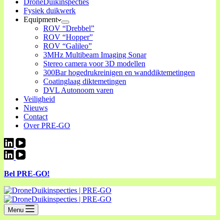
DroneDuikinspecties
Fysiek duikwerk
Equipment
ROV “Drebbel”
ROV “Hopper”
ROV “Galileo”
3MHz Multibeam Imaging Sonar
Stereo camera voor 3D modellen
300Bar hogedrukreinigen en wanddiktemetingen
Coatinglaag diktemetingen
DVL Autonoom varen
Veiligheid
Nieuws
Contact
Over PRE-GO
Bel PRE-GO!
Menu