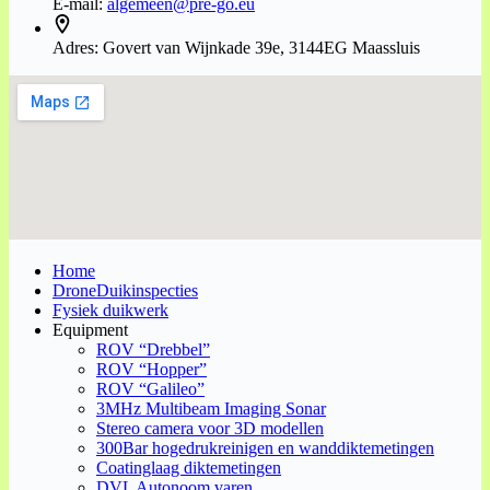
E-mail:
algemeen@pre-go.eu
Adres:
Govert van Wijnkade 39e, 3144EG Maassluis
Home
DroneDuikinspecties
Fysiek duikwerk
Equipment
ROV “Drebbel”
ROV “Hopper”
ROV “Galileo”
3MHz Multibeam Imaging Sonar
Stereo camera voor 3D modellen
300Bar hogedrukreinigen en wanddiktemetingen
Coatinglaag diktemetingen
DVL Autonoom varen