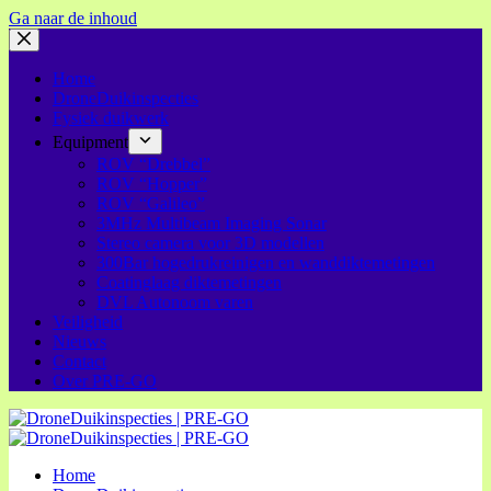
Ga naar de inhoud
Home
DroneDuikinspecties
Fysiek duikwerk
Equipment
ROV “Drebbel”
ROV “Hopper”
ROV “Galileo”
3MHz Multibeam Imaging Sonar
Stereo camera voor 3D modellen
300Bar hogedrukreinigen en wanddiktemetingen
Coatinglaag diktemetingen
DVL Autonoom varen
Veiligheid
Nieuws
Contact
Over PRE-GO
Home